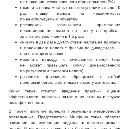
в отношении незавершенного строительства (2%)
отменить права местных советов увеличивать до 10
раз ставку налога на недвижимость
по неиспользуемым объектам
расширить возможности применения
инвестиционного вычета по налогу на прибыль
за счет его увеличения в 1,5 раза
снизить в два раза до 6% ставки налога на прибыль
и подоходного налога с физлиц по дивидендам —
при некоторых условиях
изменить подходы к начислению пеней (она
не может превышать сумму доначисленного
по результатам проверки налога)
разрешить физлицам обращаться в любой
налоговый орган, а не только по месту жительства
Кийко также отметил введение практики оценки
эффективности налоговых льгот и их отмены в случае
неэффективности.
В проект включен принцип презумпции невиновности
плательщика. Представитель Минфина также обратил
внимание на изменение подхода к плательщикам в
целом. В частности, решено не блокировать счета при