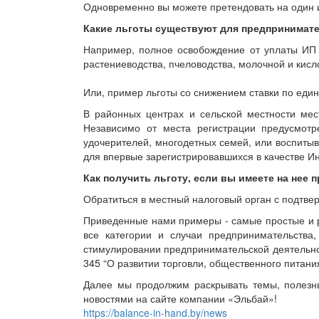
Одновременно вы можете претендовать на один и
Какие льготы существуют для предпринимат
Например, полное освобождение от уплаты ИП п
растениеводства, пчеловодства, молочной и кисл
Или, пример льготы со снижением ставки по еди
В районных центрах и сельской местности мес
Независимо от места регистрации предусмотр
удочерителей, многодетных семей, или воспитыв
для впервые зарегистрировавшихся в качестве 
Как получить льготу, если вы имеете на нее 
Обратиться в местный налоговый орган с подтв
Приведенные нами примеры - самые простые и р
все категории и случаи предпринимательств
стимулировании предпринимательской деятельнос
345 “О развитии торговли, общественного питани
Далее мы продолжим раскрывать темы, полезные
новостями на сайте компании «Эльбай»!
https://balance-in-hand.by/news