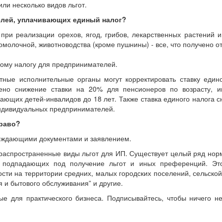
ли несколько видов льгот.
елей, уплачивающих единый налог?
ри реализации орехов, ягод, грибов, лекарственных растений и
омолочной, животноводства (кроме пушнины) - все, что получено 
ному налогу для предпринимателей.
тные исполнительные органы могут корректировать ставку едино
ено снижение ставки на 20% для пенсионеров по возрасту, и
ающих детей-инвалидов до 18 лет. Также ставка единого налога 
Индивидуальных предпринимателей.
право?
ерждающими документами и заявлением.
аспространенные виды льгот для ИП. Существует целый ряд норм
а, подпадающих под получение льгот и иных преференций. Э
ти на территории средних, малых городских поселений, сельской
я и бытового обслуживания” и другие.
 для практического бизнеса. Подписывайтесь, чтобы ничего не