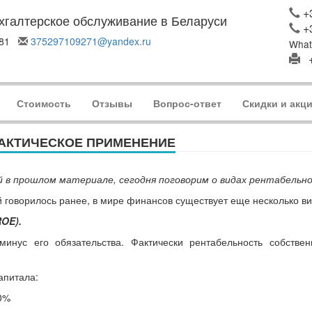
+3
хгалтерское обслуживание в Беларуси
+
7-81
375297109271@yandex.ru
What
+
Стоимость
Отзывы
Вопрос-ответ
Скидки и акц
РАКТИЧЕСКОЕ ПРИМЕНЕНИЕ
 в прошлом материале, сегодня поговорим о видах рентабельн
й говорилось ранее, в мире финансов существует еще несколько в
OE).
инус его обязательства. Фактически рентабельность собствен
апитала:
0%